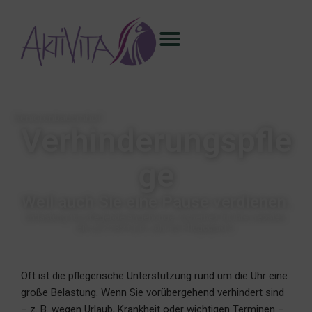
Seniorenbauernhof
Verhinderungspfle
ge
Weil auch Sie eine Pause verdienen.
Entlastung für pflegende Angehörige. Sicherheit für Ihre Liebsten.
Bis zu 3.539 € pro Jahr ab Pflegegrad 2.
Oft ist die pflegerische Unterstützung rund um die Uhr eine
große Belastung. Wenn Sie vorübergehend verhindert sind
– z. B. wegen Urlaub, Krankheit oder wichtigen Terminen –