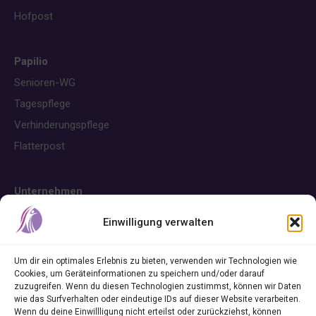
Hofpost
Papilio
Senioren-WG
Tagespflege
Verhinderungspflege
Flatterpost
Unternehmen
Über uns
Einwilligung verwalten
Karriere
Um dir ein optimales Erlebnis zu bieten, verwenden wir Technologien wie
Cookies, um Geräteinformationen zu speichern und/oder darauf
zuzugreifen. Wenn du diesen Technologien zustimmst, können wir Daten
Hilfe & Kontakt
wie das Surfverhalten oder eindeutige IDs auf dieser Website verarbeiten.
Wenn du deine Einwillligung nicht erteilst oder zurückziehst, können
Kontakt